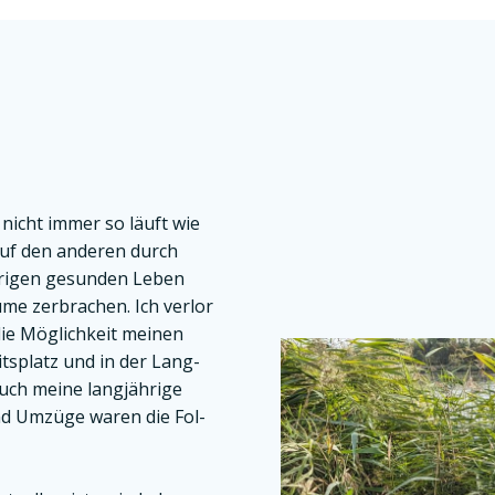
 nicht immer so läuft wie
auf den ande­ren durch
e­ri­gen gesun­den Leben
­me zer­bra­chen. Ich ver­lor
die Mög­lich­keit mei­nen
eits­platz und in der Lang­
uch mei­ne lang­jäh­ri­ge
nd Umzü­ge waren die Fol­