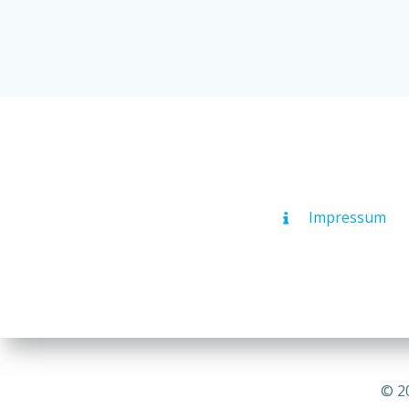
Impres­sum
© 2