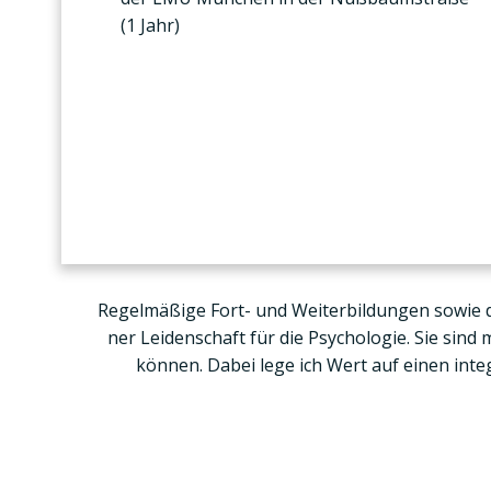
(1 Jahr)
Regel­mä­ßi­ge Fort- und Wei­ter­bil­dun­gen sowie d
ner Lei­den­schaft für die Psy­cho­lo­gie. Sie sin
kön­nen. Dabei lege ich Wert auf einen inte­gra