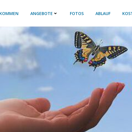
­KOM­MEN
ANGE­BO­TE
FOTOS
ABLAUF
KOS­