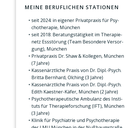
MEI­NE BERUF­LI­CHEN STA­TIO­NEN
seit 2024: in eige­ner Pri­vat­pra­xis für Psy­
cho­the­ra­pie, Mün­chen
seit 2018: Bera­tungs­tä­tig­keit im The­ra­pie­
netz Ess­stö­rung (Team Beson­de­re Ver­sor­
gung), Mün­chen
Pri­vat­pra­xis Dr. Shaw & Kol­le­gen, Mün­chen
(7 Jah­re)
Kas­sen­ärzt­li­che Pra­xis von Dr. Dipl.-Psych.
Brit­ta Bern­hard, Olching (3 Jah­re)
Kas­sen­ärzt­li­che Pra­xis von Dr. Dipl.-Psych.
Edith Kaest­ner-Käfer, Mün­chen (2 Jah­re)
Psy­cho­the­ra­peu­ti­sche Ambu­lanz des Insti­
tuts für The­ra­pie­for­schung (IFT), Mün­chen
(3 Jah­re)
Kli­nik für Psych­ia­trie und Psy­cho­the­ra­pie
der LMU Mün­chen in der Nuß­baum­stra­ße