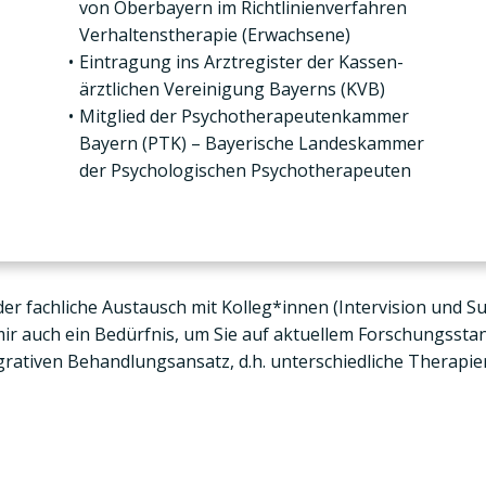
von Ober­bay­ern im Richt­li­ni­en­ver­fah­ren
Ver­hal­tens­the­ra­pie (Erwach­se­ne)
Ein­tra­gung ins Arzt­re­gis­ter der Kas­sen­
ärzt­li­chen Ver­ei­ni­gung Bay­erns (KVB)
Mit­glied der Psy­cho­the­ra­peu­ten­kam­mer
Bay­ern (PTK) – Baye­ri­sche Lan­des­kam­mer
der Psy­cho­lo­gi­schen Psy­cho­the­ra­peu­ten
er fach­li­che Aus­tausch mit Kolleg*innen (Inter­vi­si­on und S
d mir auch ein Bedürf­nis, um Sie auf aktu­el­lem For­schungs­st
­ti­ven Behand­lungs­an­satz, d.h. unter­schied­li­che The­ra­pi