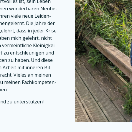
rt­voll es ist, sein Leben
nen wun­der­ba­ren Neu­be­
­ren vie­le neue Lei­den­
en­ge­lernt. Die Jah­re der
ehrt, dass in jeder Kri­se
haben mich gelehrt, nicht
ver­meint­li­che Klei­nig­kei­
 zu ent­schleu­ni­gen und
ur­cen zu haben. Und die­se
n Arbeit mit inne­ren Bil­
racht. Vie­les an mei­nen
zu mei­nen Fach­kom­pe­ten­
ben.
nd zu unter­stüt­zen!