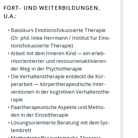
FORT- UND WEI­TER­BIL­DUN­GEN,
U.A.:
Basis­kurs Emo­ti­ons­fo­kus­sier­te The­ra­pie
(Dr. phil. Imke Herr­mann / Insti­tut für Emo­
ti­ons­fo­kus­sier­te The­ra­pie)
Arbeit mit dem Inne­ren Kind — ein erleb­
nis­ori­en­tier­ter und res­sour­cen­ak­ti­vie­ren­
der Weg in der Psy­cho­the­ra­pie
Die Ver­hal­tens­the­ra­pie ent­deckt die Kör­
per­ar­beit — kör­per­the­ra­peu­ti­sche Inter­
ven­tio­nen in der kogni­ti­ven Ver­hal­tens­the­
ra­pie
Paar­the­ra­peu­ti­sche Aspek­te und Metho­
den in der Ein­zel­the­ra­pie
Lösungs­ori­en­tier­te Bera­tung mit dem Sys­
tem­brett