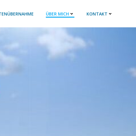
TEN­ÜBER­NAH­ME
ÜBER MICH
KON­TAKT