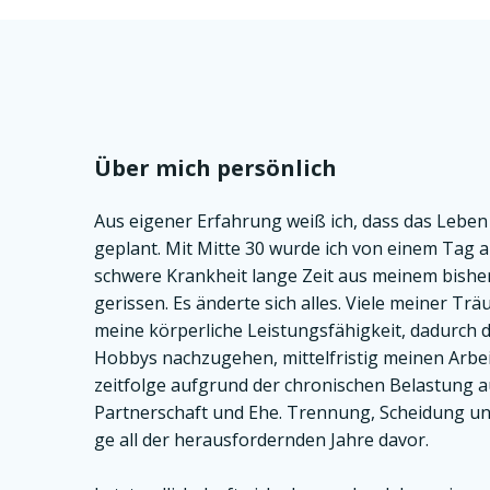
Über mich per­sön­lich
Aus eige­ner Erfah­rung weiß ich, dass das Leben
geplant. Mit Mit­te 30 wur­de ich von einem Tag 
schwe­re Krank­heit lan­ge Zeit aus mei­nem bis­h
geris­sen. Es änder­te sich alles. Vie­le mei­ner Träu
mei­ne kör­per­li­che Leis­tungs­fä­hig­keit, dadurch 
Hob­bys nach­zu­ge­hen, mit­tel­fris­tig mei­nen Arb
zeit­fol­ge auf­grund der chro­ni­schen Belas­tung a
Part­ner­schaft und Ehe. Tren­nung, Schei­dung u
ge all der her­aus­for­dern­den Jah­re davor.