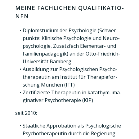
MEI­NE FACH­LI­CHEN QUA­LI­FI­KA­TIO­
NEN
Diplom­stu­di­um der Psy­cho­lo­gie (Schwer­
punk­te: Kli­ni­sche Psy­cho­lo­gie und Neu­ro­
psy­cho­lo­gie, Zusatz­fach Ele­men­tar- und
Fami­li­en­päd­ago­gik) an der Otto-Fried­rich-
Uni­ver­si­tät Bam­berg
Aus­bil­dung zur Psy­cho­lo­gi­schen Psy­cho­
the­ra­peu­tin am Insti­tut für The­ra­pie­for­
schung Mün­chen (IFT)
Zer­ti­fi­zier­te The­ra­peu­tin in kata­thym-ima­
gi­na­ti­ver Psy­cho­the­ra­pie (KIP)
seit 2010:
Staat­li­che Appro­ba­ti­on als Psy­cho­lo­gi­sche
Psy­cho­the­ra­peu­tin durch die Regie­rung