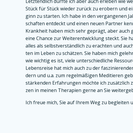
Letzt­end­lich durf­te ich aber auch erle­ben wie we
Stück für Stück wie­der zurück zu erobern und ei
ginn zu star­ten. Ich habe in den ver­gan­ge­nen Jah
schaf­ten ent­deckt und einen neu­en Part­ner ken­n
Krank­heit haben mich sehr geprägt, aber auch gel
eine Chan­ce zur Wei­ter­ent­wick­lung steckt. Sie 
alles als selbst­ver­ständ­lich zu erach­ten und auch 
ten im Leben zu schät­zen. Sie haben mich gelehrt
wie wich­tig es ist, vie­le unter­schied­li­che Res­so
Lebens­rei­se hat mich auch zu der fas­zi­nie­ren­de
dern und u.a. zum regel­mä­ßi­gen Medi­tie­ren geb
stär­ken­den Erfah­run­gen möch­te ich zusätz­lich 
zen in mei­nen The­ra­pien ger­ne an Sie wei­ter­ge­
Ich freue mich, Sie auf Ihrem Weg zu beglei­ten u