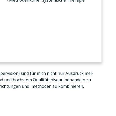
Metho­den­kof­fer sys­te­mi­sche The­ra­pie
uper­vi­si­on) sind für mich nicht nur Aus­druck mei­
and und höchs­tem Qua­li­täts­ni­veau behan­deln zu
e­rich­tun­gen und ‑metho­den zu kom­bi­nie­ren.