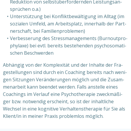
Reduk­ti­on von selbst­über­for­dern­den Leis­tungs­an­
sprü­chen o.a.)
Unter­stüt­zung bei Kon­flikt­be­wäl­ti­gung im All­tag (im
sozia­len Umfeld, am Arbeits­platz, inner­halb der Part­
ner­schaft, bei Fami­li­en­pro­ble­men)
Ver­bes­se­rung des Stress­ma­nage­ments (Burn­out­pro­
phy­la­xe) bei evtl. bereits bestehen­den psy­cho­so­ma­ti­
schen Beschwer­den
Abhän­gig von der Kom­ple­xi­tät und der Inhal­te der Fra­
ge­stel­lun­gen sind durch ein Coa­ching bereits nach weni­
gen Sit­zun­gen Ver­än­de­run­gen mög­lich und die Zusam­
men­ar­beit kann been­det wer­den. Falls anstel­le eines
Coa­chings im Ver­lauf eine Psy­cho­the­ra­pie zweck­mä­ßi­
ger bzw. not­wen­dig erscheint, so ist der inhalt­li­che
Wech­sel in eine kogni­ti­ve Ver­hal­tens­the­ra­pie für Sie als
Klient/in in mei­ner Pra­xis pro­blem­los mög­lich.