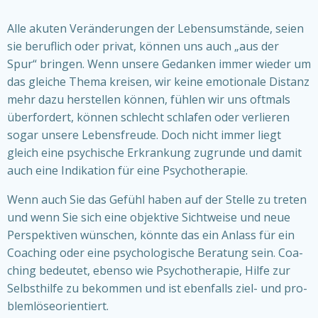
Alle aku­ten Ver­än­de­run­gen der Lebens­um­stän­de, sei­en
sie beruf­lich oder pri­vat, kön­nen uns auch „aus der
Spur“ brin­gen. Wenn unse­re Gedan­ken immer wie­der um
das glei­che The­ma krei­sen, wir kei­ne emo­tio­na­le Distanz
mehr dazu her­stel­len kön­nen, füh­len wir uns oft­mals
über­for­dert, kön­nen schlecht schla­fen oder ver­lie­ren
sogar unse­re Lebens­freu­de. Doch nicht immer liegt
gleich eine psy­chi­sche Erkran­kung zugrun­de und damit
auch eine Indi­ka­ti­on für eine Psy­cho­the­ra­pie.
Wenn auch Sie das Gefühl haben auf der Stel­le zu tre­ten
und wenn Sie sich eine objek­ti­ve Sicht­wei­se und neue
Per­spek­ti­ven wün­schen, könn­te das ein Anlass für ein
Coa­ching oder eine psy­cho­lo­gi­sche Bera­tung sein. Coa­
ching bedeu­tet, eben­so wie Psy­cho­the­ra­pie, Hil­fe zur
Selbst­hil­fe zu bekom­men und ist eben­falls ziel- und pro­
blem­lö­se­ori­en­tiert.