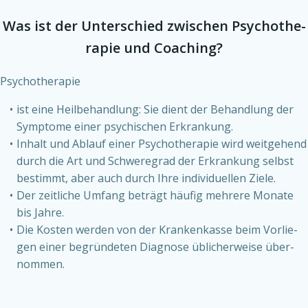
Was ist der Unter­schied zwi­schen Psy­cho­the­
ra­pie und Coa­ching?
Psy­cho­the­ra­pie
ist eine Heil­be­hand­lung: Sie dient der Behand­lung der
Sym­pto­me einer psy­chi­schen Erkran­kung.
Inhalt und Ablauf einer Psy­cho­the­ra­pie wird weit­ge­hend
durch die Art und Schwe­re­grad der Erkran­kung selbst
bestimmt, aber auch durch Ihre indi­vi­du­el­len Zie­le.
Der zeit­li­che Umfang beträgt häu­fig meh­re­re Mona­te
bis Jah­re.
Die Kos­ten wer­den von der Kran­ken­kas­se beim Vor­lie­
gen einer begrün­de­ten Dia­gno­se übli­cher­wei­se über­
nom­men.