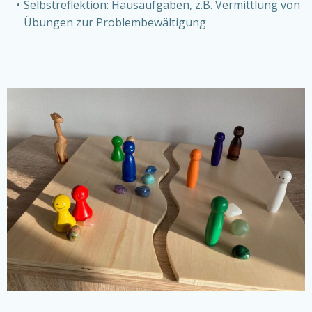
Selbst­re­flek­ti­on: Haus­auf­ga­ben, z.B. Ver­mitt­lung von
Übun­gen zur Pro­blem­be­wäl­ti­gung