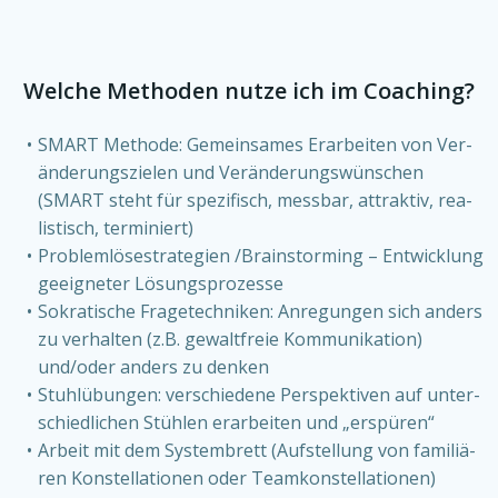
Wel­che Metho­den nut­ze ich im Coa­ching?
SMART Metho­de: Gemein­sa­mes Erar­bei­ten von Ver­
än­de­rungs­zie­len und Ver­än­de­rungs­wün­schen
(SMART steht für spe­zi­fisch, mess­bar, attrak­tiv, rea­
lis­tisch, ter­mi­niert)
Pro­blem­lö­se­stra­te­gien /Brainstorming – Ent­wick­lung
geeig­ne­ter Lösungs­pro­zes­se
Sokra­ti­sche Fra­ge­tech­ni­ken: Anre­gun­gen sich anders
zu ver­hal­ten (z.B. gewalt­freie Kom­mu­ni­ka­ti­on)
und/oder anders zu den­ken
Stuhl­übun­gen: ver­schie­de­ne Per­spek­ti­ven auf unter­
schied­li­chen Stüh­len erar­bei­ten und „erspü­ren“
Arbeit mit dem Sys­tem­brett (Auf­stel­lung von fami­liä­
ren Kon­stel­la­tio­nen oder Team­kon­stel­la­tio­nen)