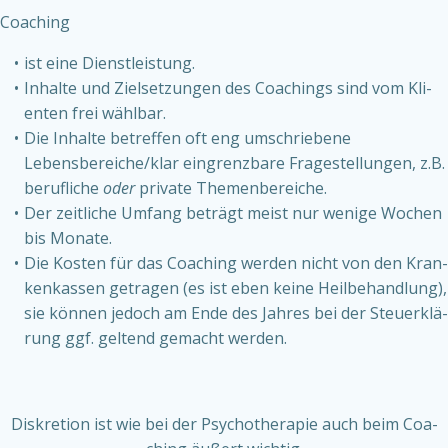
Coa­ching
ist eine Dienst­leis­tung.
Inhal­te und Ziel­set­zun­gen des Coa­chings sind vom Kli­
en­ten frei wähl­bar.
Die Inhal­te betref­fen oft eng umschrie­be­ne
Lebensbereiche/klar ein­grenz­ba­re Fra­ge­stel­lun­gen, z.B.
beruf­li­che
oder
pri­va­te The­men­be­rei­che.
Der zeit­li­che Umfang beträgt meist nur weni­ge Wochen
bis Mona­te.
Die Kos­ten für das Coa­ching wer­den nicht von den Kran­
ken­kas­sen getra­gen (es ist eben kei­ne Heil­be­hand­lung),
sie kön­nen jedoch am Ende des Jah­res bei der Steu­er­klä­
rung ggf. gel­tend gemacht wer­den.
Dis­kre­ti­on ist wie bei der Psy­cho­the­ra­pie auch beim Coa­