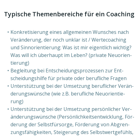
Typi­sche The­men­be­rei­che für ein Coa­ching
Kon­kre­ti­sie­rung eines all­ge­mei­nen Wun­sches nach
Ver­än­de­rung, der noch unklar ist / Wer­te­coa­ching
und Sinn­ori­en­tie­rung: Was ist mir eigent­lich wich­tig?
Was will ich über­haupt im Leben? (pri­va­te Neu­ori­en­
tie­rung)
Beglei­tung bei Ent­schei­dungs­pro­zes­sen zur Ent­
schei­dungs­hil­fe für pri­va­te oder beruf­li­che Fra­gen
Unter­stüt­zung bei der Umset­zung beruf­li­cher Ver­än­
de­rungs­wün­sche (wie z.B. beruf­li­che Neu­ori­en­tie­
rung)
Unter­stüt­zung bei der Umset­zung per­sön­li­cher Ver­
än­de­rungs­wün­sche (Per­sön­lich­keits­ent­wick­lung, För­
de­rung der Selbst­für­sor­ge, För­de­rung von Abgren­
zungs­fä­hig­kei­ten, Stei­ge­rung des Selbst­wert­ge­fühls,